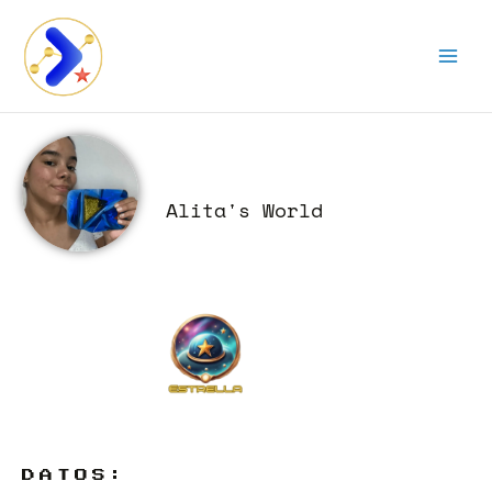
Ir
al
contenido
Alita's World
DATOS: