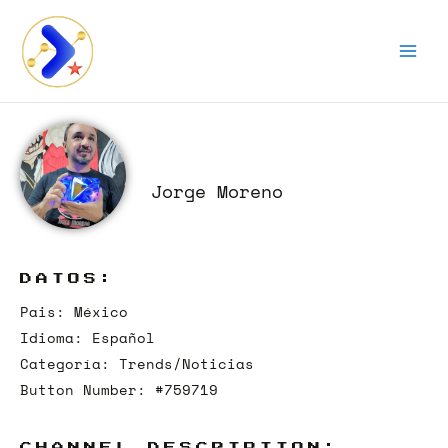
Ir
al
contenido
Jorge Moreno
DATOS:
Pais: México
Idioma: Español
Categoría: Trends/Noticias
Button Number: #759719
CHANNEL DESCRIPTION: