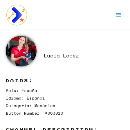
Ir
al
contenido
Lucía Lopez
DATOS:
Pais: España
Idioma: Español
Categoría: Mecánica
Button Number: #063010
CHANNEL DESCRIPTION: