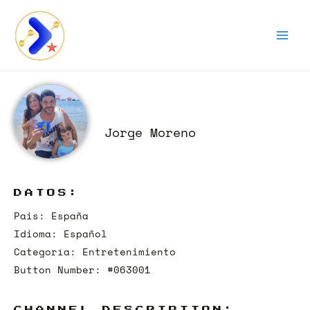
Ir
al
contenido
Jorge Moreno
DATOS:
Pais: España
Idioma: Español
Categoría: Entretenimiento
Button Number: #063001
CHANNEL DESCRIPTION: