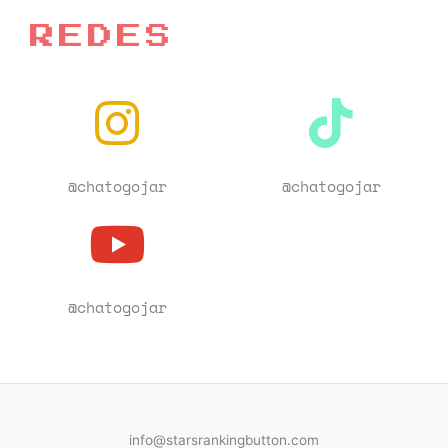
REDES
@chatogojar
@chatogojar
@chatogojar
info@starsrankingbutton.com