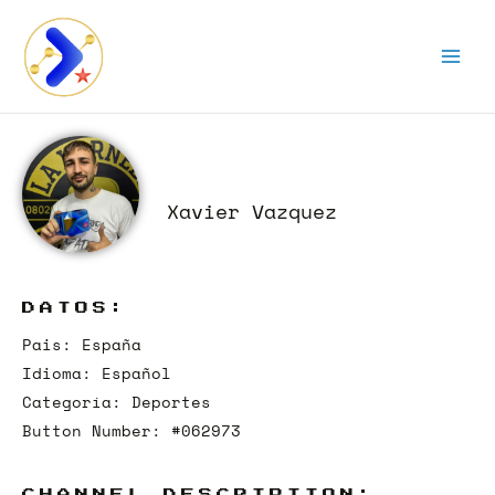
Ir
al
contenido
Xavier Vazquez
DATOS:
Pais: España
Idioma: Español
Categoría: Deportes
Button Number: #062973
CHANNEL DESCRIPTION: